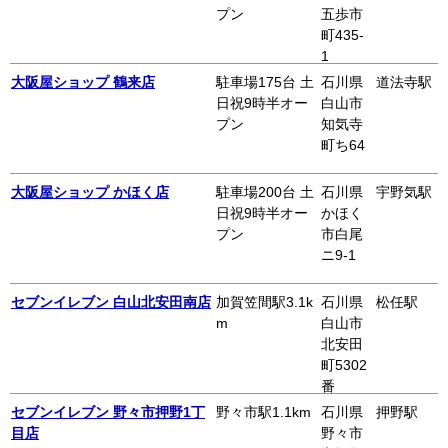
プン
五歩市
町435-
1
大阪屋ショップ 鶴来店
駐車場175台 土
石川県
道法寺駅
日祝9時半オー
白山市
プン
知気寺
町ち64
大阪屋ショップ かほく店
駐車場200台 土
石川県
宇野気駅
日祝9時半オー
かほく
プン
市白尾
ニ9-1
セブンイレブン 白山北安田南店
加賀笠間駅3.1k
石川県
松任駅
m
白山市
北安田
町5302
番
セブンイレブン 野々市押野1丁
野々市駅1.1km
石川県
押野駅
目店
野々市