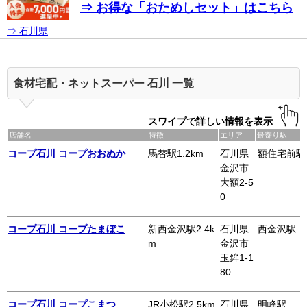
⇒ お得な「おためしセット」はこちら
⇒ 石川県
食材宅配・ネットスーパー 石川 一覧
スワイプで詳しい情報を表示
店舗名
特徴
エリア
最寄り駅
コープ石川 コープおおぬか
馬替駅1.2km
石川県
額住宅前駅
金沢市
大額2-5
0
コープ石川 コープたまぼこ
新西金沢駅2.4k
石川県
西金沢駅
m
金沢市
玉鉾1-1
80
コープ石川 コープこまつ
JR小松駅2.5km
石川県
明峰駅