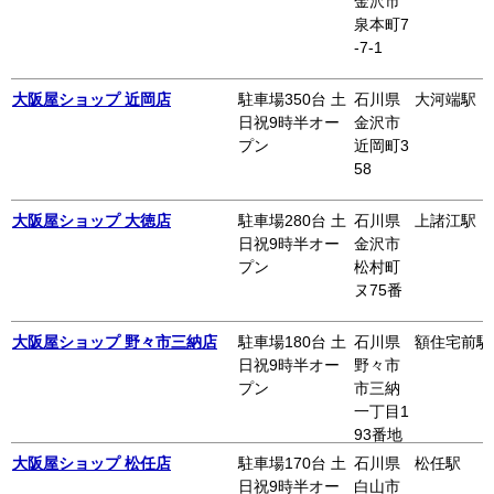
金沢市
泉本町7
-7-1
大阪屋ショップ 近岡店
駐車場350台 土
石川県
大河端駅
日祝9時半オー
金沢市
プン
近岡町3
58
大阪屋ショップ 大徳店
駐車場280台 土
石川県
上諸江駅
日祝9時半オー
金沢市
プン
松村町
ヌ75番
大阪屋ショップ 野々市三納店
駐車場180台 土
石川県
額住宅前駅
日祝9時半オー
野々市
プン
市三納
一丁目1
93番地
大阪屋ショップ 松任店
駐車場170台 土
石川県
松任駅
日祝9時半オー
白山市