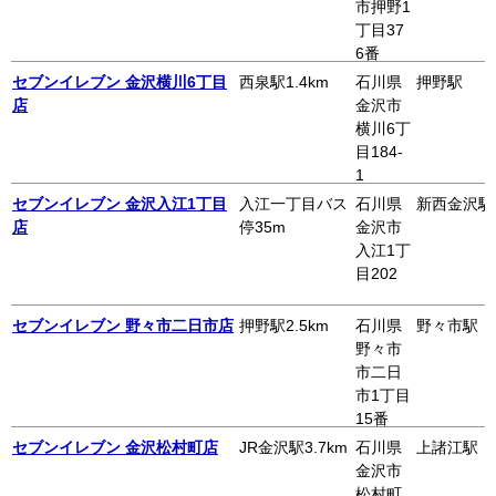
市押野1
丁目37
6番
セブンイレブン 金沢横川6丁目
西泉駅1.4km
石川県
押野駅
店
金沢市
横川6丁
目184-
1
セブンイレブン 金沢入江1丁目
入江一丁目バス
石川県
新西金沢駅
店
停35m
金沢市
入江1丁
目202
セブンイレブン 野々市二日市店
押野駅2.5km
石川県
野々市駅
野々市
市二日
市1丁目
15番
セブンイレブン 金沢松村町店
JR金沢駅3.7km
石川県
上諸江駅
金沢市
松村町