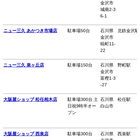
金沢市
城南2-3
6-1
ニュー三久 あかつき市場店
駐車場50台
石川県
北鉄金沢駅
金沢市
暁町11-
22
ニュー三久 泉ヶ丘店
駐車場150台
石川県
野町駅
金沢市
富樫1-3
-27
大阪屋ショップ 松任相木店
駐車場300台 土
石川県
松任駅
日祝9時半オー
白山市
プン
大阪屋ショップ 西泉店
駐車場300台
石川県
西泉駅