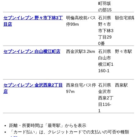
町羽坂
の部15
番地1
セブンイレブン 野々市下林3丁
明倫高校前バス
石川県
額住宅前駅
目店
停99m
野々市
市下林3
丁目29
0番
セブンイレブン 白山横江町店
西金沢駅3.2km
石川県
野々市駅
白山市
横江町1
160-1
セブンイレブン 金沢西泉2丁目
西泉住宅バス停
石川県
西泉駅
店
97m
金沢市
西泉2丁
目116-
1
距離・所要時間は「最寄駅」からを表示
「カード払い」は、クレジットカードでの支払いの可否や種類