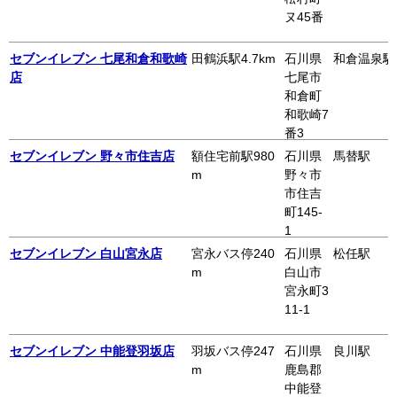
ヌ45番
セブンイレブン 七尾和倉和歌崎
田鶴浜駅4.7km
石川県
和倉温泉駅
店
七尾市
和倉町
和歌崎7
番3
セブンイレブン 野々市住吉店
額住宅前駅980
石川県
馬替駅
m
野々市
市住吉
町145-
1
セブンイレブン 白山宮永店
宮永バス停240
石川県
松任駅
m
白山市
宮永町3
11-1
セブンイレブン 中能登羽坂店
羽坂バス停247
石川県
良川駅
m
鹿島郡
中能登