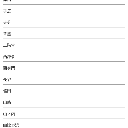
手広
寺分
常盤
二階堂
西鎌倉
西御門
長谷
笛田
山崎
山ノ内
由比ガ浜