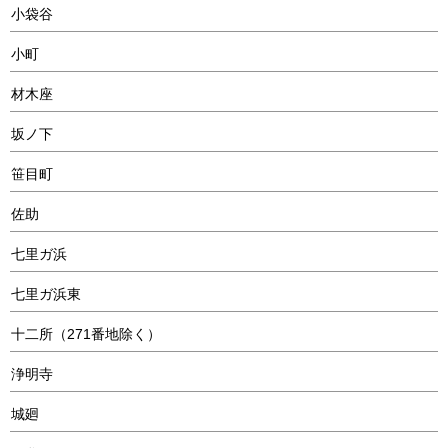
小袋谷
小町
材木座
坂ノ下
笹目町
佐助
七里ガ浜
七里ガ浜東
十二所（271番地除く）
浄明寺
城廻