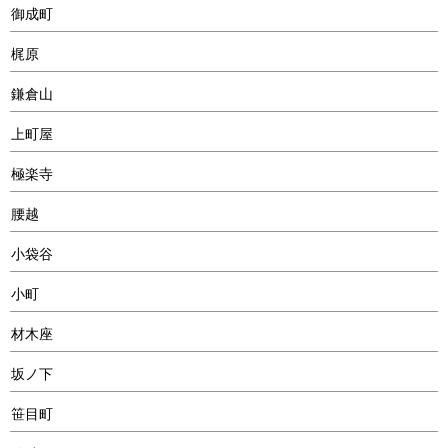
御成町
梶原
鎌倉山
上町屋
極楽寺
腰越
小袋谷
小町
材木座
坂ノ下
笹目町