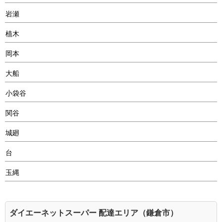
岩瀬
植木
岡本
大船
小袋谷
関谷
城廻
台
玉縄
ダイエーネットスーパー 配達エリア（鎌倉市）