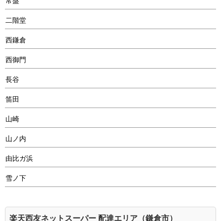
常盤
二階堂
西鎌倉
西御門
長谷
笛田
山崎
山ノ内
由比ガ浜
雪ノ下
楽天西友ネットスーパー 配達エリア（鎌倉市）