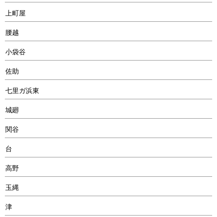
上町屋
腰越
小袋谷
佐助
七里ガ浜東
城廻
関谷
台
高野
玉縄
津