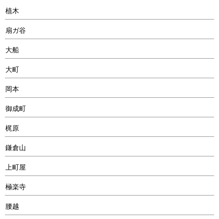
植木
扇ガ谷
大船
大町
岡本
御成町
梶原
鎌倉山
上町屋
極楽寺
腰越