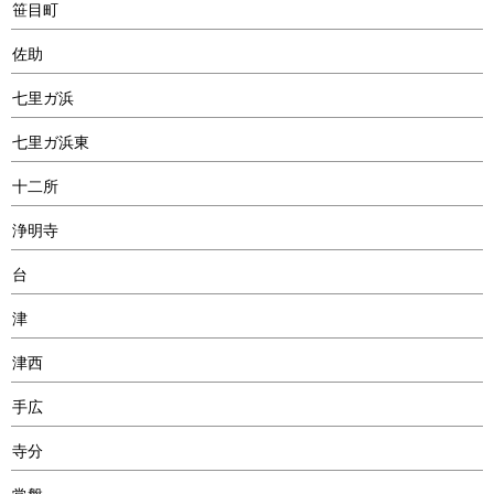
笹目町
佐助
七里ガ浜
七里ガ浜東
十二所
浄明寺
台
津
津西
手広
寺分