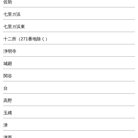
佐助
七里ガ浜
七里ガ浜東
十二所（271番地除く）
浄明寺
城廻
関谷
台
高野
玉縄
津
津西