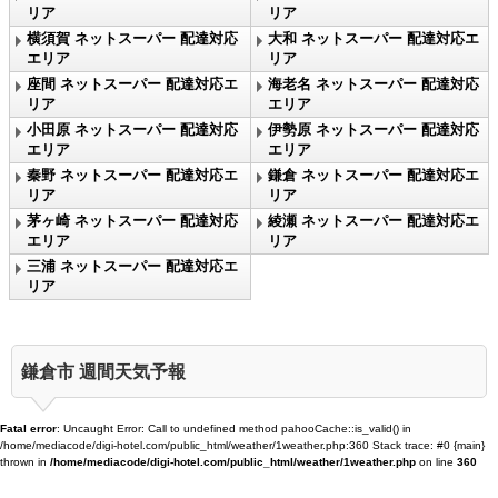
リア
リア
横須賀 ネットスーパー 配達対応
大和 ネットスーパー 配達対応エ
エリア
リア
座間 ネットスーパー 配達対応エ
海老名 ネットスーパー 配達対応
リア
エリア
小田原 ネットスーパー 配達対応
伊勢原 ネットスーパー 配達対応
エリア
エリア
秦野 ネットスーパー 配達対応エ
鎌倉 ネットスーパー 配達対応エ
リア
リア
茅ヶ崎 ネットスーパー 配達対応
綾瀬 ネットスーパー 配達対応エ
エリア
リア
三浦 ネットスーパー 配達対応エ
リア
鎌倉市 週間天気予報
Fatal error
: Uncaught Error: Call to undefined method pahooCache::is_valid() in
/home/mediacode/digi-hotel.com/public_html/weather/1weather.php:360 Stack trace: #0 {main}
thrown in
/home/mediacode/digi-hotel.com/public_html/weather/1weather.php
on line
360