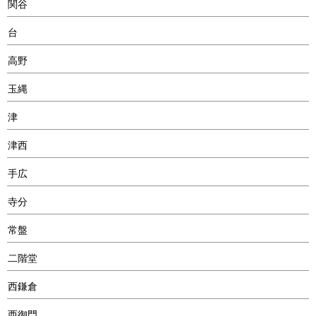
関谷
台
高野
玉縄
津
津西
手広
寺分
常盤
二階堂
西鎌倉
西御門