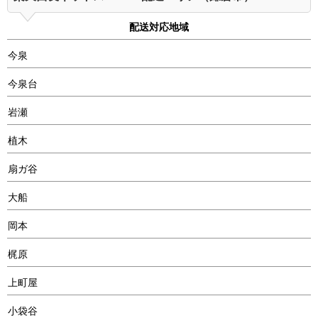
配送対応地域
今泉
今泉台
岩瀬
植木
扇ガ谷
大船
岡本
梶原
上町屋
小袋谷