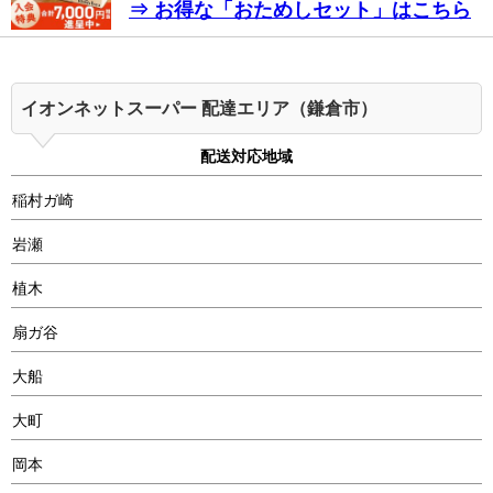
⇒ お得な「おためしセット」はこちら
イオンネットスーパー 配達エリア（鎌倉市）
配送対応地域
稲村ガ崎
岩瀬
植木
扇ガ谷
大船
大町
岡本