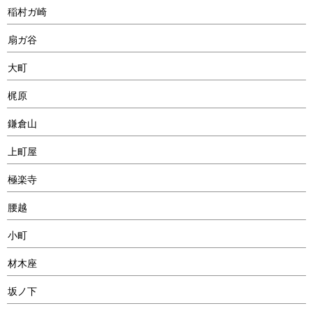
稲村ガ崎
扇ガ谷
大町
梶原
鎌倉山
上町屋
極楽寺
腰越
小町
材木座
坂ノ下